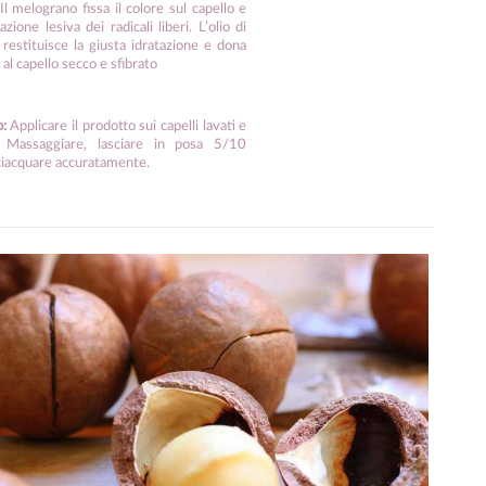
 Il melograno fissa il colore sul capello e
azione lesiva dei radicali liberi. L’olio di
estituisce la giusta idratazione e dona
al capello secco e sfibrato
:
Applicare il prodotto sui capelli lavati e
. Massaggiare, lasciare in posa 5/10
ciacquare accuratamente.