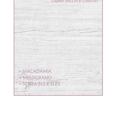
capelli secchi e colorati
> MACADAMIA
> MELOGRANO
> SENZA SLS E SLES