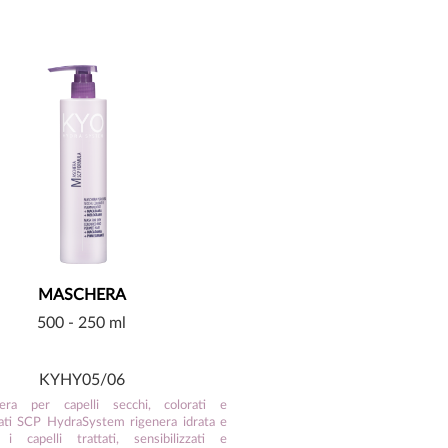
MASCHERA
500 - 250 ml
KYHY05/06
ra per capelli secchi, colorati e
ti SCP HydraSystem rigenera idrata e
a i capelli trattati, sensibilizzati e