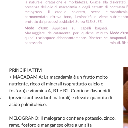
la naturale idratazione e morbidezza. Grazie alla
disidratati.
presenza dell’olio di macadamia e degli estratti di
contrasta l’
melograno, il capello colorato, secco e
macadamia r
permanentato ritrova tono, luminosità e viene
nutrimento 
protetto dai processi ossidativi. Senza SLS/SLES.
Modo d’uso:
Applicare sui capelli bagnati.
Massaggiare delicatamente per qualche minuto
Modo d’uso
quindi risciacquare abbondantemente. Ripetere se
tamponati
necessario.
minuti. Ris
PRINCIPI ATTIVI
> MACADAMIA: La macadamia è un frutto molto
nutriente, ricco di minerali (soprattutto calcio e
fosforo) e vitamina A, B1 e B2. Contiene flavonoidi
na
(preziosi antiossidanti naturali) e elevate quantità di
acido palmitoleico.
MELOGRANO: Il melograno contiene potassio, zinco,
rame, fosforo e manganese oltre a un’alta