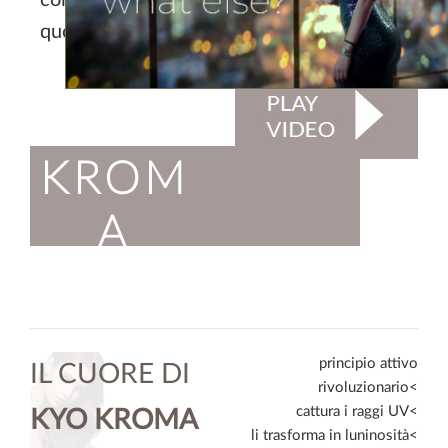
quotidiano.
KROM
A
keeper
principio attivo
IL CUORE DI
rivoluzionario<
cattura i raggi UV<
KYO KROMA
li trasforma in luninosità<