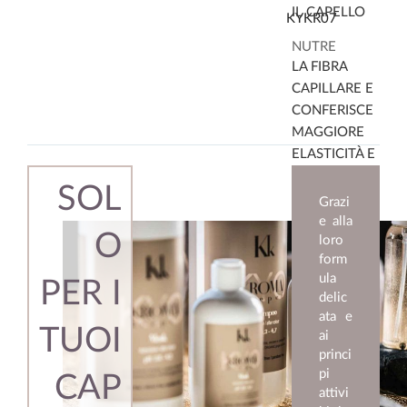
IL CAPELLO
KYKR07
NUTRE
LA FIBRA
CAPILLARE E
CONFERISCE
MAGGIORE
ELASTICITÀ E
SETOSITÀ AL
SOL
CAPELLO
Grazi
e alla
CONFERISCE
O
loro
NUOVA
form
BRILLANTEZZ
ula
PER I
A AL COLORE
delic
ata e
SIA
TUOI
ai
COSMETICO
princi
CHE
pi
CAP
NATURALE
attivi