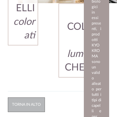
biolo
ELLI
gici
IL
in
essi
color
prese
COLORE
nti, i
ati
prod
PIÙ
otti
KYO
KRO
luminoso
MA
sono
CHE MAI
un
valid
o
alleat
o per
tutti i
tipi di
TORNA IN ALTO
capel
li e
per