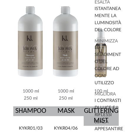
ossidativo e
ESALTA
accentua luminosità
ISTANTANEA
e brillantezza del
MENTE LA
colore.
LUMINOSITÀ
DEL COLORE
MINIMIZZA
LO
SBIADIMENT
O DEL
COLORE AD
OGNI
UTILIZZO
1000 ml
1000 ml
100 ml
MIGLIORA
250 ml
250 ml
I CONTRASTI
DI LUCE E I
SHAMPOO
MASK
GLITTERING
RIFLESSI
MIST
SENZA
KYKR01/03
KYKR04/06
APPESANTIRE