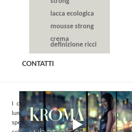
strong
lacca ecologica
mousse strong
crema
definizione ricci
CONTATTI
I capelli colorati, per mantenere la loro
luminosità, necessitano di attenzioni
specifiche sia nell’immediata fase post
colorazione, sia a livello di mantenimento