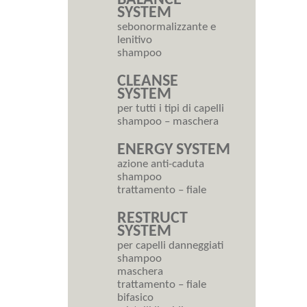
SYSTEM
sebonormalizzante e
lenitivo
shampoo
CLEANSE
SYSTEM
per tutti i tipi di capelli
shampoo – maschera
ENERGY SYSTEM
azione anti-caduta
shampoo
trattamento – fiale
RESTRUCT
SYSTEM
per capelli danneggiati
shampoo
maschera
trattamento – fiale
bifasico