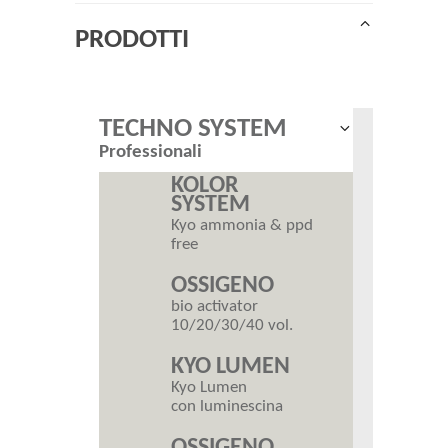
Riduci
PRODOTTI
il
menu
figlio
TECHNO SYSTEM
Espandi
Professionali
il
menu
KOLOR
figlio
SYSTEM
Kyo ammonia & ppd
free
OSSIGENO
bio activator
10/20/30/40 vol.
KYO LUMEN
Kyo Lumen
con luminescina
OSSIGENO