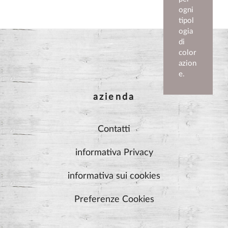
ogni
tipol
ogia
di
color
azion
e.
azienda
Contatti
informativa Privacy
informativa sui cookies
Preferenze Cookies