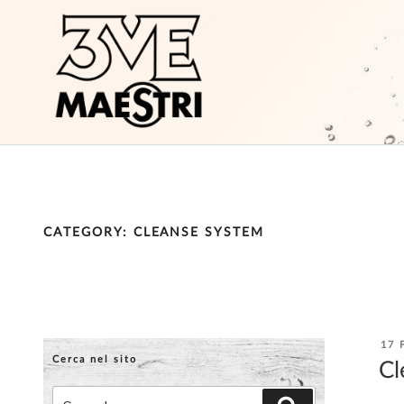
Skip
to
content
CATEGORY:
CLEANSE SYSTEM
PO
17 
ON
Cerca nel sito
Cl
Search