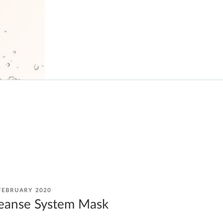
STED
FEBRUARY 2020
eanse System Mask