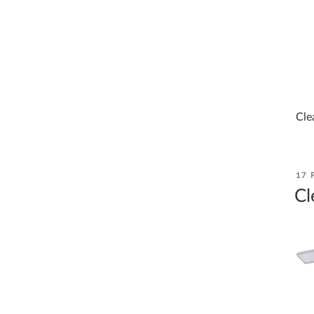
Cle
PO
17 
ON
Cl