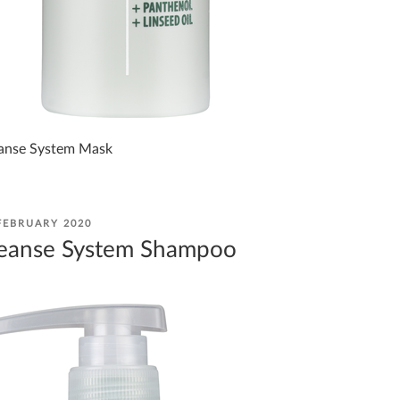
anse System Mask
STED
FEBRUARY 2020
eanse System Shampoo