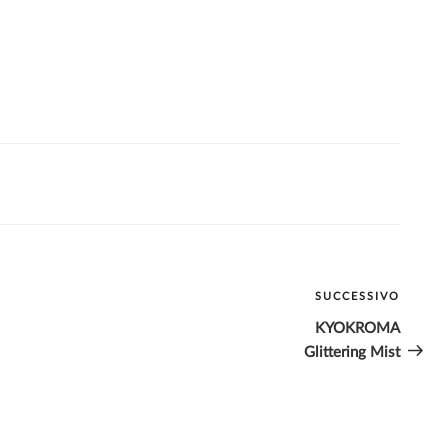
SUCCESSIVO
Artico
succes
KYOKROMA
Glittering Mist