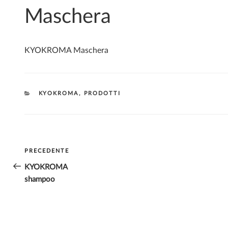
Maschera
KYOKROMA Maschera
CATEGORIE
KYOKROMA
,
PRODOTTI
Navigazione
PRECEDENTE
Articolo
articoli
precedente:
KYOKROMA
shampoo