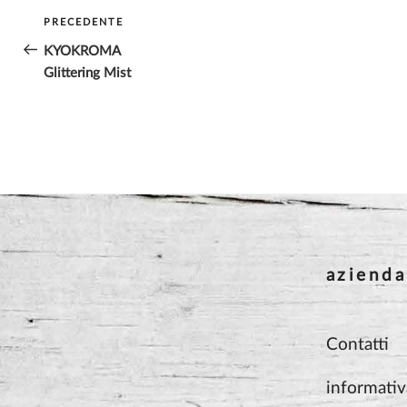
Navigazione
PRECEDENTE
Articolo
articoli
precedente:
KYOKROMA
Glittering Mist
azienda
Contatti
informativ