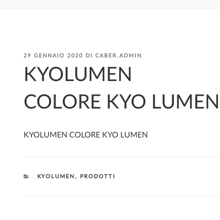
PUBBLICATO
29 GENNAIO 2020
DI
CABER.ADMIN
IL
KYOLUMEN
COLORE KYO LUMEN
KYOLUMEN COLORE KYO LUMEN
CATEGORIE
KYOLUMEN
,
PRODOTTI