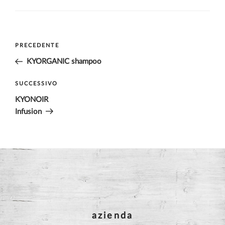
Navigazione
Articolo
PRECEDENTE
articoli
precedente:
KYORGANIC shampoo
Articolo
SUCCESSIVO
successivo
KYONOIR
Infusion
azienda